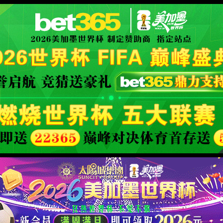
网站
太阳集团2007网站首页
关于我们
产品中心
新