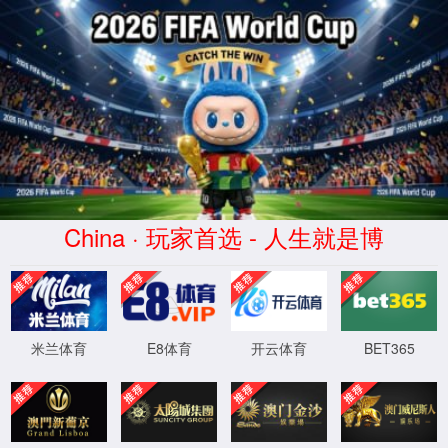
太阳集团2007(股份有限公司)-官方
网站
管式退火拉丝炉 气氛管式炉 线材光亮热处理
时间：2025-01-15 08:29:34
点击：
3030
次