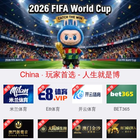
太阳集团2007(股份有限公司)-官方
网站
99刚玉坩埚
时间：2022-11-18 09:45:08
点击：
1501
次