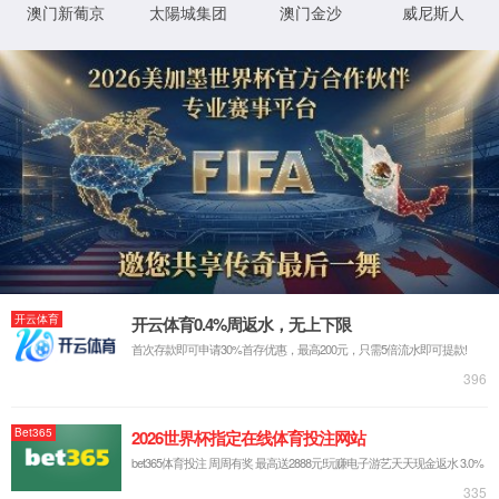
上一篇：
加热元件
下一篇：
高温推板