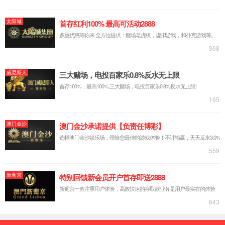
全国免费咨询
86-0510-87195028
太阳集团2007官网入口是专业设计、各种工业窑炉、实验用炉、管
式炉等为主的现代化企业。
备案号：
苏ICP备13027029号
联系人：吴建国
电话：0510-87195028
地址：江苏省宜兴市官林镇宜金公路10号
Copyright © 2019 版权所有 太阳集团2007(股份有限公司)-官方网站
苏ICP备
13027029号
技术支持：无锡华玥
站点地图